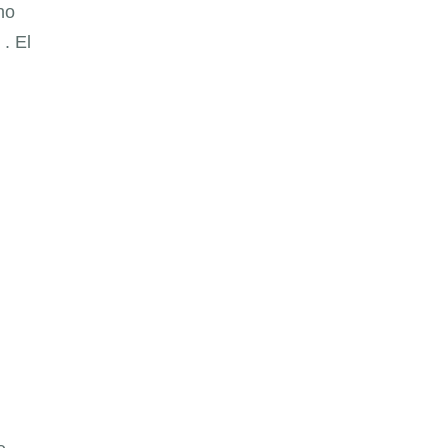
no
. El