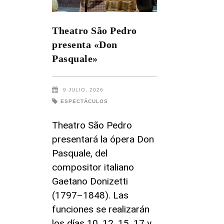
Theatro São Pedro
presenta «Don
Pasquale»
9 JULIO, 2026
ESPECTÁCULOS
Theatro São Pedro
presentará la ópera Don
Pasquale, del
compositor italiano
Gaetano Donizetti
(1797–1848). Las
funciones se realizarán
los días 10, 12, 15, 17 y