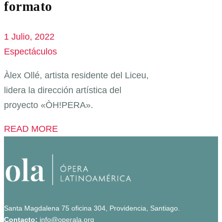
formato
1 Julio, 2022
Espectáculos
Àlex Ollé, artista residente del Liceu,
lidera la dirección artística del
proyecto «ÒH!PERA».
READ MORE
Santa Magdalena 75 oficina 304, Providencia, Santiago.
Contacto:
info@operala.org