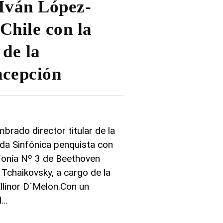
Iván López-
Chile con la
 de la
ncepción
rado director titular de la
ada Sinfónica penquista con
onía Nº 3 de Beethoven
e Tchaikovsky, a cargo de la
llinor D´Melon.Con un
l