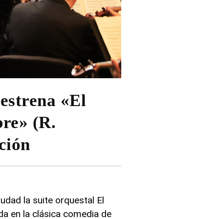
estrena «El
re» (R.
ción
udad la suite orquestal El
da en la clásica comedia de