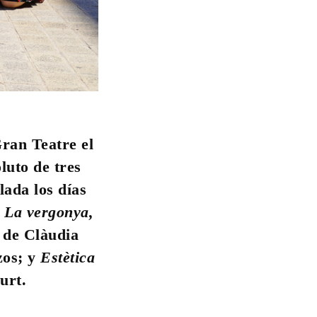
ran Teatre el
luto de tres
ada los días
n
La vergonya,
o de Clàudia
zos; y
Estètica
urt.