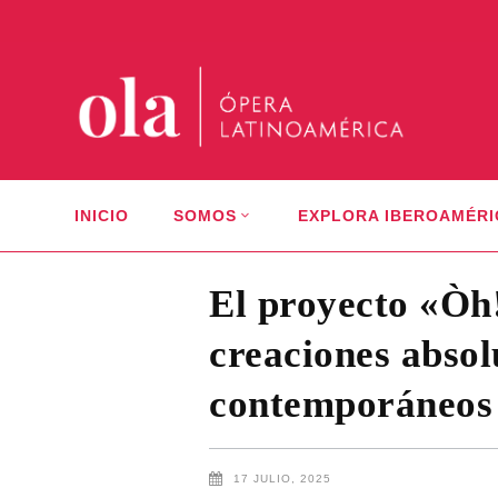
INICIO
SOMOS
EXPLORA IBEROAMÉRI
El proyecto «Òh!
creaciones absol
contemporáneos
17 JULIO, 2025