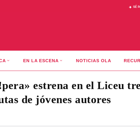
SÉ 
CA
EN LA ESCENA
NOTICIAS OLA
RECU
pera» estrena en el Liceu tr
utas de jóvenes autores