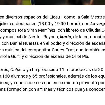
en diversos espacios del Liceu –como la Sala Mestre
 julio, en dos pases (18:00 y 19:30 horas), son
La verg
a compositora Sirah Martínez, con libreto de Clàudia C
y y musical de Néstor Bayona;
Ikaria
, de la composit
s, con Daniel Huertas en el podio y dirección de escen
con música del compositor Carles Prat, que también 
rlota Gurt, y dirección de escena de Oriol Pla.
ores,
Òh!pera
ya ha producido 11 microóperas de 30 m
e 160 alumnos y 65 profesionales, además de los equ
 Liceu, ya que la idea es que en un mismo proyecto p
lena formación con artistas y técnicos que ya conoce