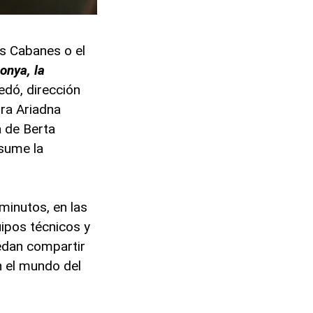
s Cabanes o el
onya, la
edó, dirección
ora Ariadna
a de Berta
asume la
inutos, en las
ipos técnicos y
uedan compartir
n el mundo del