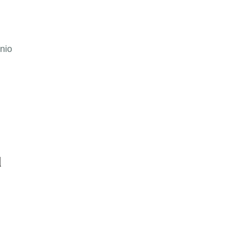
nio
l