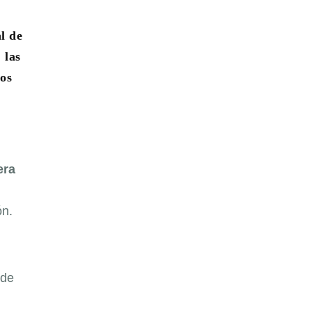
l de
 las
nos
era
ón.
 de