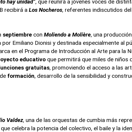
nto hay unidad”
, que reunirá a jóvenes voces de distin
 recibirá a
Los Nocheros
, referentes indiscutidos del
n
septiembre
con
Moliendo a Molière
, una producción 
a por Emiliano Dionisi y destinada especialmente al pú
arca en el Programa de Introducción al Arte para la N
royecto educativo
que permitirá que miles de niños d
funciones gratuitas
, promoviendo el acceso a las ar
 de
formación
, desarrollo de la sensibilidad y constr
lio Valdez
, una de las orquestas de cumbia más repre
ue celebra la potencia del colectivo, el baile y la ide