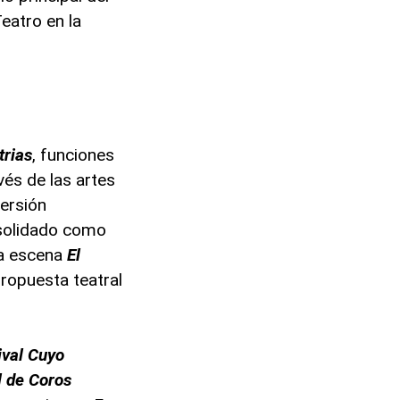
eatro en la
trias
, funciones
vés de las artes
versión
nsolidado como
 a escena
El
propuesta teatral
ival Cuyo
l de Coros