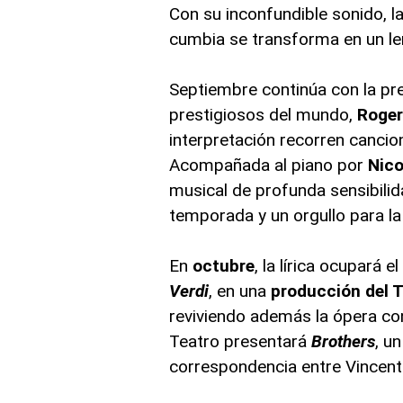
Con su inconfundible sonido, l
cumbia se transforma en un le
Septiembre continúa con la pr
prestigiosos del mundo,
Roge
interpretación recorren canci
Acompañada al piano por
Nico
musical de profunda sensibili
temporada y un orgullo para la v
En
octubre
, la lírica ocupará 
Verdi
, en una
producción del 
reviviendo además la ópera con
Teatro presentará
Brothers
, u
correspondencia entre Vincent