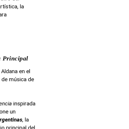
rtística, la
ara
 Principal
 Aldana en el
e de música de
encia
inspirada
pone un
rgentinas
, la
o principal del