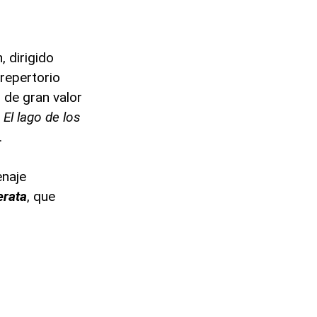
, dirigido
repertorio
o de gran valor
e
El lago de los
.
enaje
rata
, que