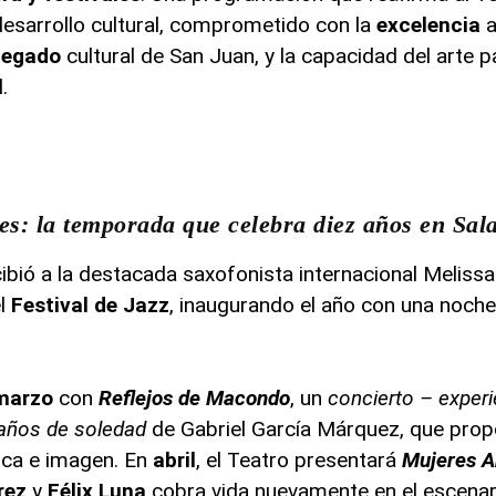
esarrollo cultural, comprometido con la
excelencia
a
legado
cultural de San Juan, y la capacidad del arte p
.
s: la temporada que celebra diez años en Sala
recibió a la destacada saxofonista internacional Melissa
el
Festival de Jazz
, inaugurando el año con una noch
marzo
con
Reflejos de Macondo
, un
concierto – experi
años de soledad
de Gabriel García Márquez, que pro
ica e imagen. En
abril
, el Teatro presentará
Mujeres A
rez
y
Félix Luna
cobra vida nuevamente en el escenari