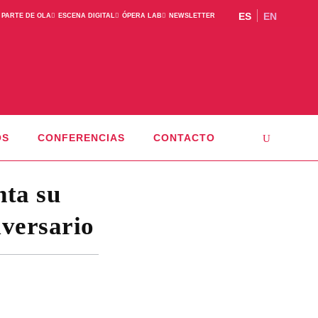
ES
EN
 PARTE DE OLA
ESCENA DIGITAL
ÓPERA LAB
NEWSLETTER
OS
CONFERENCIAS
CONTACTO
nta su
iversario