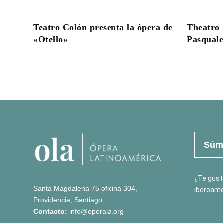
Teatro Colón presenta la ópera de
Theatro 
«Otello»
Pasqual
Súma
¿Te gusta
Santa Magdalena 75 oficina 304,
iberoame
Providencia, Santiago.
Contacto:
info@operala.org