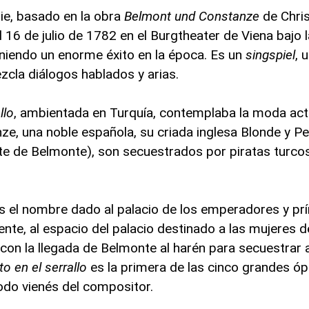
ie, basado en la obra
Belmont und Constanze
de Chris
l 16 de julio de 1782 en el Burgtheater de Viena bajo 
eniendo un enorme éxito en la época. Es un
singspiel
, 
cla diálogos hablados y arias.
llo
, ambientada en Turquía, contemplaba la moda act
ze, una noble española, su criada inglesa Blonde y Ped
nte de Belmonte), son secuestrados por piratas turco
ue es el nombre dado al palacio de los emperadores y pr
e, al espacio del palacio destinado a las mujeres d
con la llegada de Belmonte al harén para secuestrar
to en el serrallo
es la primera de las cinco grandes ó
odo vienés del compositor.