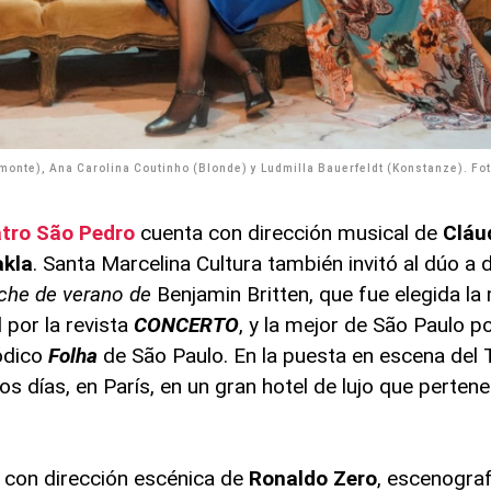
lmonte), Ana Carolina Coutinho (Blonde) y Ludmilla Bauerfeldt (Konstanze). Fot
tro São Pedro
cuenta con dirección musical de
Cláu
akla
. Santa Marcelina Cultura también invitó al dúo a di
che de verano de
Benjamin Britten, que fue elegida la
 por la revista
CONCERTO
, y la mejor de São Paulo po
iódico
Folha
de São Paulo. En la puesta en escena del
tos días, en París, en un gran hotel de lujo que perten
 con dirección escénica de
Ronaldo Zero
, escenogra