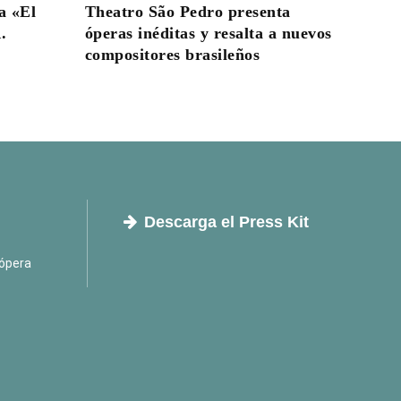
a «El
Theatro São Pedro presenta
.
óperas inéditas y resalta a nuevos
compositores brasileños
Descarga el Press Kit
ópera