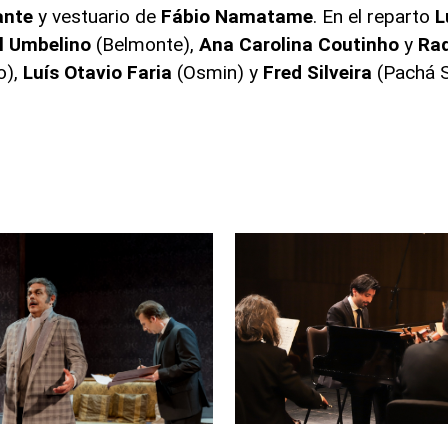
ante
y vestuario de
Fábio
Namatame
. En el reparto
L
l
Umbelino
(Belmonte),
Ana
Carolina
Coutinho
y
Ra
o),
Luís
Otavio
Faria
(Osmin) y
Fred
Silveira
(Pachá S