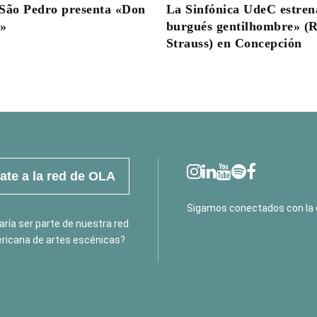
La Sinfónica UdeC estren
São Pedro presenta «Don
burgués gentilhombre» (R
e»
Strauss) en Concepción
te a la red de OLA
Sigamos conectados con la 
ría ser parte de nuestra red
ricana de artes escénicas?