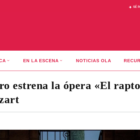
SÉ 
CA
EN LA ESCENA
NOTICIAS OLA
RECU
o estrena la ópera «El rapto
zart