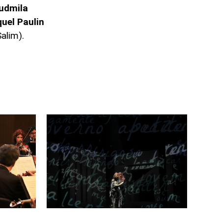
udmila
quel
Paulin
alim).