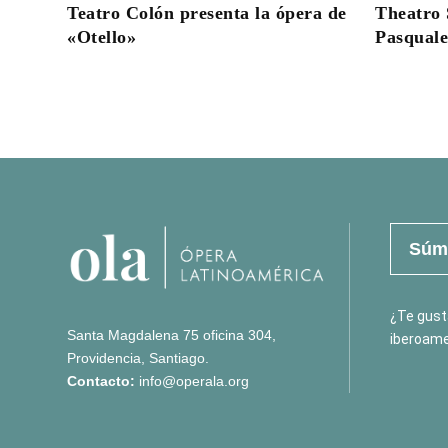
Teatro Colón presenta la ópera de
Theatro 
«Otello»
Pasqual
Súma
¿Te gusta
Santa Magdalena 75 oficina 304,
iberoame
Providencia, Santiago.
Contacto:
info@operala.org