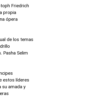
toph Friedrich
la propia
una ópera
ual de los temas
rillo
s. Pasha Selim
íncipes
e estos líderes
 a su amada y
peras