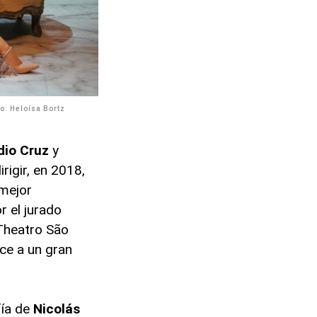
o: Heloísa Bortz
dio
Cruz
y
rigir, en 2018,
 mejor
r el jurado
 Theatro São
ece a un gran
fía de
Nicolás