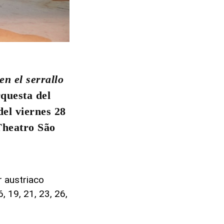
en el serrallo
rquesta del
del viernes 28
Theatro São
r austriaco
 19, 21, 23, 26,