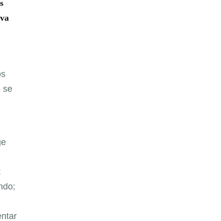
s
eva
os
e se
ge
;
ndo;
entar