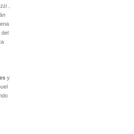
zzi ,
rán
cena
 del
ca
es
y
nuel
undo