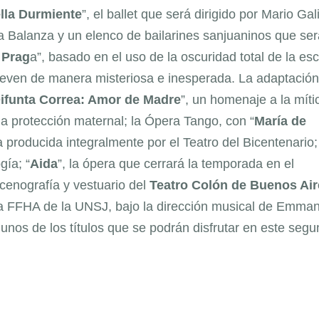
lla Durmiente
”, el ballet que será dirigido por Mario Gali
ia Balanza y un elenco de bailarines sanjuaninos que se
 Prag
a”, basado en el uso de la oscuridad total de la es
 mueven de manera misteriosa e inesperada. La adaptación
ifunta Correa: Amor de Madre
”, un homenaje a la míti
la protección maternal; la Ópera Tango, con “
María de
a producida integralmente por el Teatro del Bicentenario;
gía; “
Aida
”, la ópera que cerrará la temporada en el
cenografía y vestuario del
Teatro Colón de Buenos Air
e la FFHA de la UNSJ, bajo la dirección musical de Emma
lgunos de los títulos que se podrán disfrutar en este seg