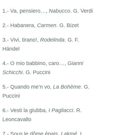
1.- Va, pensiero…,
Nabucco
. G. Verdi
2.- Habanera,
Carmen
. G. Bizet
3.- Vivi, tirano!,
Rodelinda
. G. F.
Händel
4.- O mio babbino, caro…,
Gianni
Schicchi
. G. Puccini
5.- Quando me’n vo,
La Bohème
. G.
Puccini
6.- Vesti la giubba,
I Pagliacci
. R.
Leoncavallo
7.- Sous le dôme épais,
Lakmé
. L.