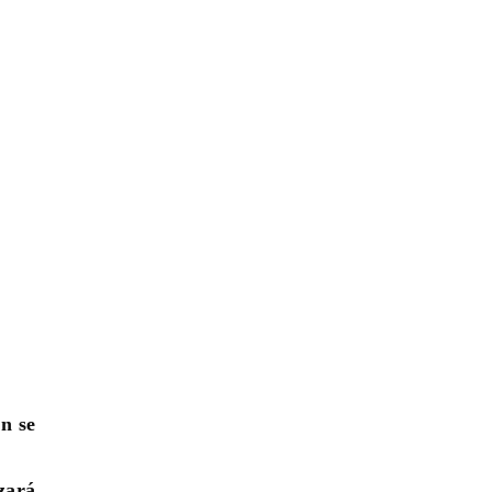
n se
izará