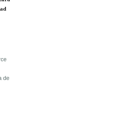
dad
rce
a de