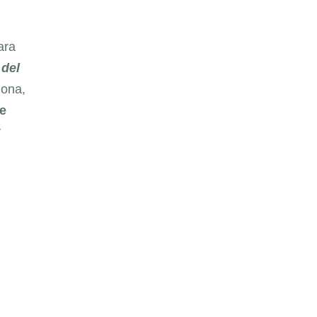
ara
 del
lona,
e
y