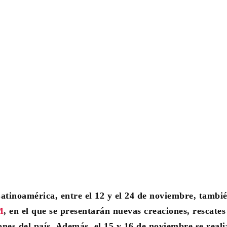
tinoamérica, entre el 12 y el 24 de noviembre, tambié
M
, en el que se presentarán nuevas creaciones, rescates
iones del país. Además, el 15 y 16 de noviembre se real