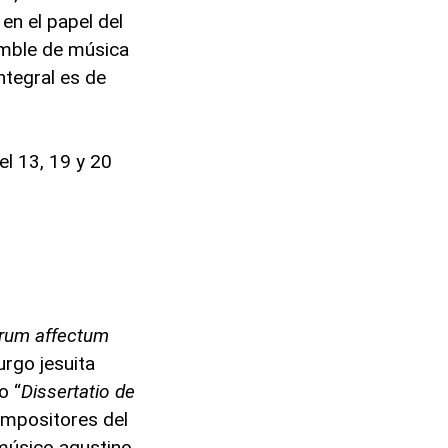
n
en el papel del
amble de música
ntegral es de
el 13, 19 y 20
rum affectum
urgo jesuita
o “
Dissertatio de
ompositores del
 músico agustino