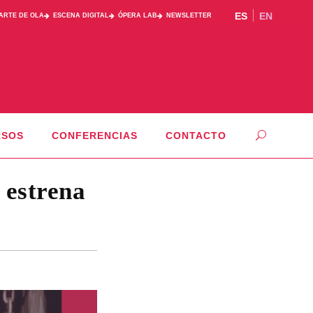
ES
EN
PARTE DE OLA
ESCENA DIGITAL
ÓPERA LAB
NEWSLETTER
RSOS
CONFERENCIAS
CONTACTO
 estrena