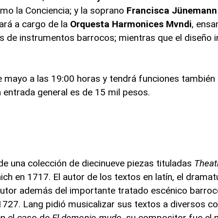
mo la Conciencia; y la soprano
Francisca Jüneman
tará a cargo de la
Orquesta Harmonices Mvndi
, ens
as de instrumentos barrocos; mientras que el diseño i
de mayo a las 19:00 horas y tendrá funciones también 
a entrada general es de 15 mil pesos.
e una colección de diecinueve piezas tituladas
Theat
h en 1717. El autor de los textos en latín, el dramat
utor además del importante tratado escénico barroc
1727. Lang pidió musicalizar sus textos a diversos c
 en el caso de
El demonio mudo
, su compositor fue el