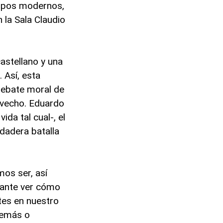
empos modernos,
 la Sala Claudio
castellano y una
 Así, esta
debate moral de
ovecho. Eduardo
da tal cual-, el
dadera batalla
os ser, así
sante ver cómo
tes en nuestro
 demás o