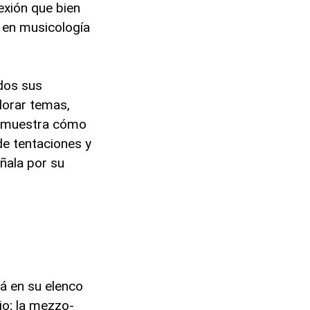
exión que bien
 en musicología
odos sus
lorar temas,
os muestra cómo
de tentaciones y
eñala por su
rá en su elenco
io; la mezzo-