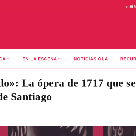
SÉ 
CA
EN LA ESCENA
NOTICIAS OLA
RECU
o»: La ópera de 1717 que se
de Santiago