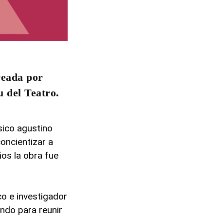
reada por
u del Teatro.
sico agustino
oncientizar a
ños la obra fue
o e investigador
undo para reunir