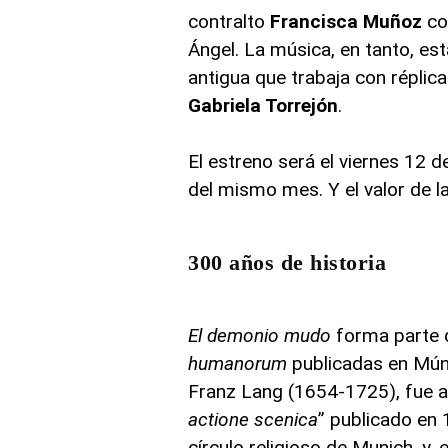
contralto
Francisca Muñoz
co
Ángel. La música, en tanto, es
antigua que trabaja con réplic
Gabriela Torrejón
.
El estreno será el viernes 12 
del mismo mes. Y el valor de l
300 años de historia
El demonio mudo
forma parte d
humanorum
publicadas en Múnic
Franz Lang (1654-1725), fue a
actione scenica
” publicado en 
círculo religioso de Munich, y,