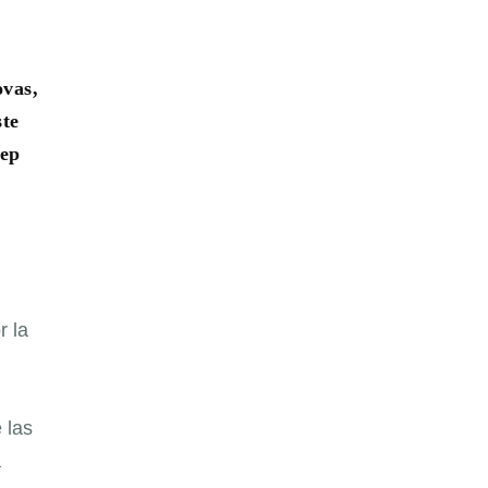
ovas,
ste
sep
r la
 las
a