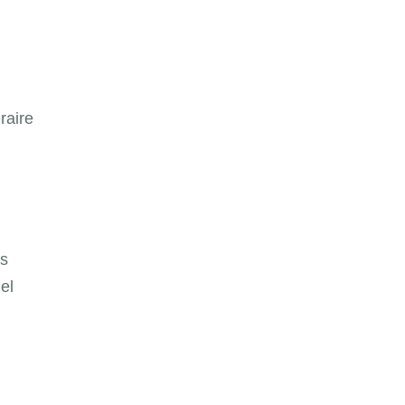
raire
os
el