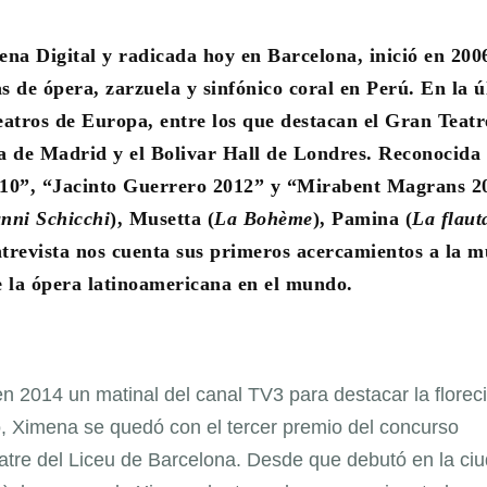
a Digital y radicada hoy en Barcelona, inició en 200
 de ópera, zarzuela y sinfónico coral en Perú. En la ú
eatros de Europa, entre los que destacan el Gran Teatr
a de Madrid y el Bolivar Hall de Londres. Reconocida
010”, “Jacinto Guerrero 2012” y “Mirabent Magrans 2
nni Schicchi
), Musetta (
La Bohème
), Pamina (
La flaut
ntrevista nos cuenta sus primeros acercamientos a la m
e la ópera latinoamericana en el mundo.
en 2014 un matinal del canal TV3 para destacar la florec
, Ximena se quedó con el tercer premio del concurso
eatre del Liceu de Barcelona. Desde que debutó en la ci