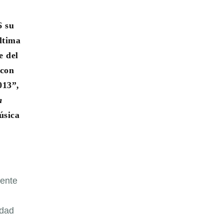
6 su
ltima
e del
 con
013”,
a
úsica
iente
udad