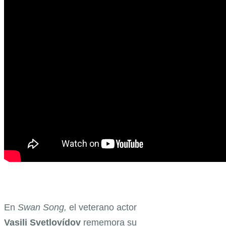
En
Swan Song,
el veterano actor
Vasili
Svetlovídov
rememora su