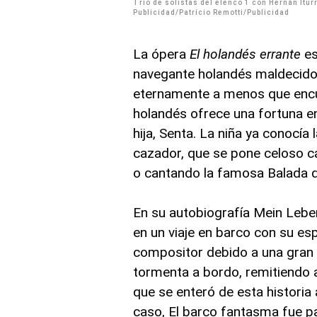
Trío de solistas del elenco 1 con Hernán Iturr
Publicidad/Patrício Remotti/Publicidad
La ópera
El holandés errante
es
navegante holandés maldecido
eternamente a menos que encuen
holandés ofrece una fortuna en
hija, Senta. La niña ya conocía
cazador, que se pone celoso c
o cantando la famosa Balada d
En su autobiografía Mein Lebe
en un viaje en barco con su esp
compositor debido a una gran 
tormenta a bordo, remitiendo a
que se enteró de esta historia 
caso, El barco fantasma fue pa