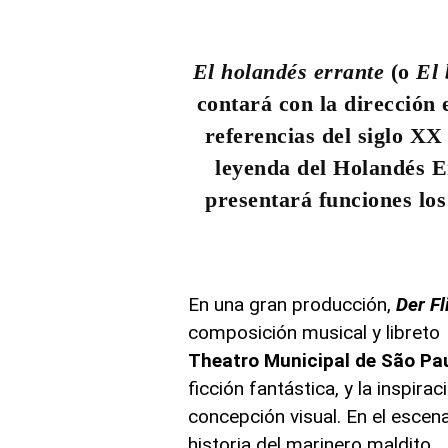
El holandés errante
(o
El
contará con la dirección
referencias del siglo XX 
leyenda del Holandés E
presentará funciones los
En una gran producción,
Der F
composición musical y libret
Theatro Municipal de São Pa
ficción fantástica, y la inspira
concepción visual. En el escen
historia del marinero maldito.