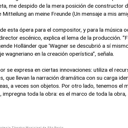
a, me despido de la mera posición de constructor de
ine Mitteilung an meine Freunde (Un mensaje a mis am
de esta ópera para el compositor, y para la música o
irector escénico, explica el lema de la producción. “
gende Holländer que ‘Wagner se descubrió a sí mismo’.
aje wagneriano en la creación operística”, señala.
 se expresa en ciertas innovaciones: utiliza el recurs
que llevan la narración dramática con su carga ident
eas, a veces son objetos. Por otro lado, tenemos el 
, impregna toda la obra: es el marco de toda la obra,
Cortesía Theatro Municipal de São Paulo.