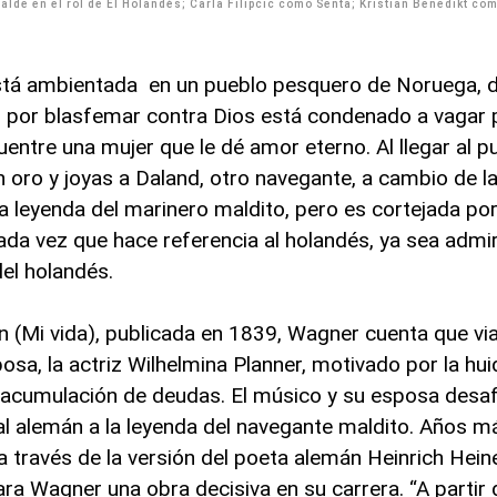
alde en el rol de El Holandés; Carla Filipcic como Senta; Kristian Benedikt com
tá ambientada en un pueblo pesquero de Noruega, 
 por blasfemar contra Dios está condenado a vagar 
tre una mujer que le dé amor eterno. Al llegar al pu
 oro y joyas a Daland, otro navegante, a cambio de 
 la leyenda del marinero maldito, pero es cortejada por
ada vez que hace referencia al holandés, ya sea admi
el holandés.
n (Mi vida), publicada en 1839, Wagner cuenta que vi
osa, la actriz Wilhelmina Planner, motivado por la hui
acumulación de deudas. El músico y su esposa desaf
l alemán a la leyenda del navegante maldito. Años m
a través de la versión del poeta alemán Heinrich Heine
ra Wagner una obra decisiva en su carrera. “A partir