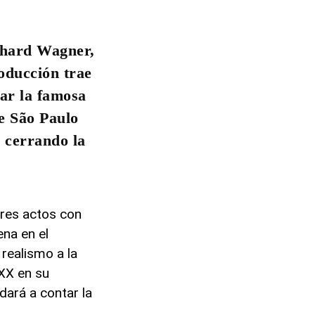
ichard Wagner,
oducción trae
tar la famosa
e São Paulo
, cerrando la
tres actos con
na en el
realismo a la
 XX en su
dará a contar la