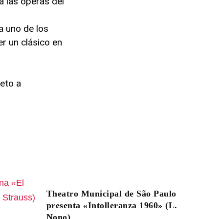
a las óperas del
 a uno de los
er un clásico en
eto a
Theatro Municipal de São Paulo
presenta «Intolleranza 1960» (L.
Nono)