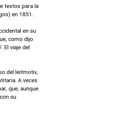
 textos para la
igos) en 1851.
ccidental en su
Fue, como dijo
 El viaje del
o del leitmotiv,
itaria. A veces
mar, que, aunque
 con su