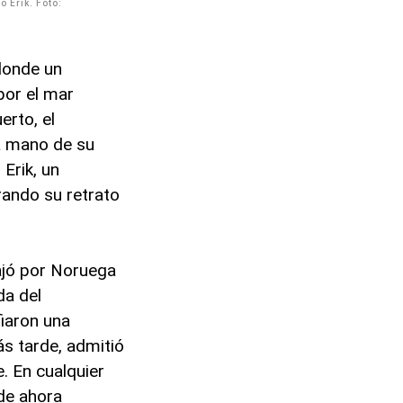
o Erik. Foto:
donde un
por el mar
erto, el
la mano de su
 Erik, un
rando su retrato
ajó por Noruega
da del
iaron una
ás tarde, admitió
. En cualquier
 de ahora