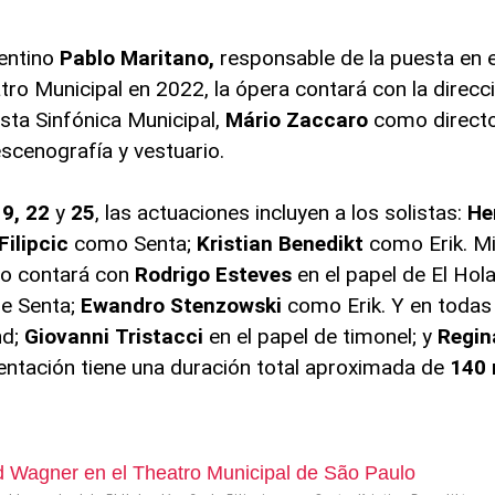
gentino
Pablo Maritano,
responsable de la puesta en
tro Municipal en 2022, la ópera contará con la direcc
sta Sinfónica Municipal,
Mário Zaccaro
como directo
escenografía y vestuario.
19, 22
y
25
, las actuaciones incluyen a los solistas:
He
Filipcic
como Senta;
Kristian
Benedikt
como Erik. Mi
ulo contará con
Rodrigo
Esteves
en el papel de El Hol
de Senta;
Ewandro
Stenzowski
como Erik. Y en todas 
nd;
Giovanni
Tristacci
en el papel de timonel; y
Regin
sentación tiene una duración total aproximada de
140 