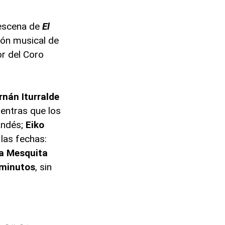
 escena de
El
ión musical de
r del Coro
rnán
Iturralde
entras que los
andés;
Eiko
las fechas:
a
Mesquita
minutos
, sin