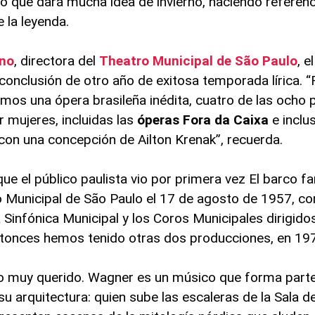
lo que dará mucha idea de invierno, haciendo referenci
 la leyenda.
ino
, directora del
Theatro Municipal de São Paulo
, e
onclusión de otro año de exitosa temporada lírica. “
imos una ópera brasileña inédita, cuatro de las ocho
r mujeres, incluidas las
óperas Fora da Caixa
e inclu
 con una concepción de Ailton Krenak”, recuerda.
e el público paulista vio por primera vez El barco f
ro Municipal de São Paulo el 17 de agosto de 1957, c
Sinfónica Municipal y los Coros Municipales dirigido
ntonces hemos tenido otras dos producciones, en 19
co muy querido. Wagner es un músico que forma parte
u arquitectura: quien sube las escaleras de la Sala d