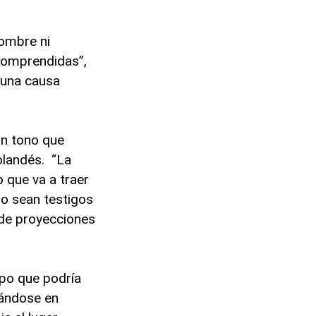
nombre ni
comprendidas”,
n una causa
un tono que
olandés. “La
o que va a traer
do sean testigos
o de proyecciones
mpo que podría
rándose en