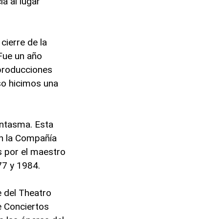
a al lugar
l cierre de la
Fue un año
 producciones
so hicimos una
antasma. Esta
on la Compañía
s por el maestro
77 y 1984.
 del Theatro
e Conciertos