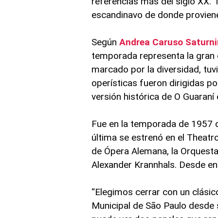
referencias más del siglo XX. 
escandinavo de donde proviene
Según
Andrea Caruso Saturn
temporada representa la gran c
marcado por la diversidad, tuv
operísticas fueron dirigidas po
versión histórica de O Guaraní
Fue en la temporada de 1957 qu
última se estrenó en el Theat
de Ópera Alemana, la Orquesta 
Alexander Krannhals. Desde e
“Elegimos cerrar con un clási
Municipal de São Paulo desde s