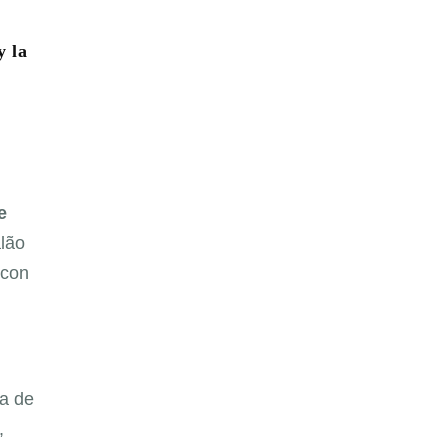
y la
e
alão
 con
ia de
,