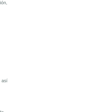
ión,
 así