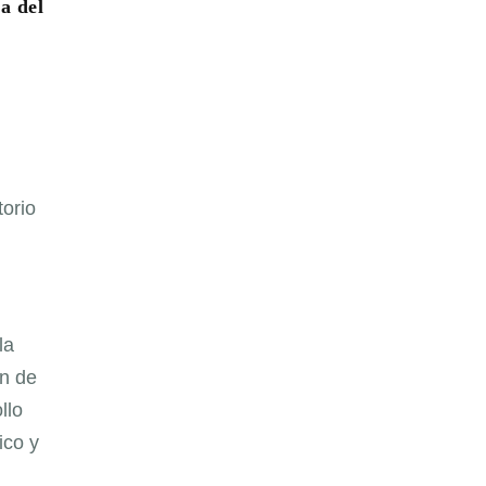
a del
torio
la
ón de
llo
ico y