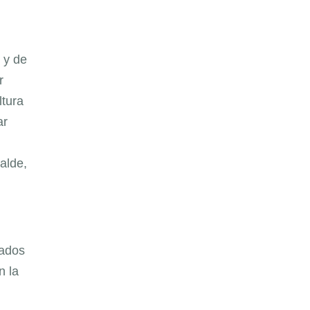
 y de
r
ltura
ar
calde,
iados
n la