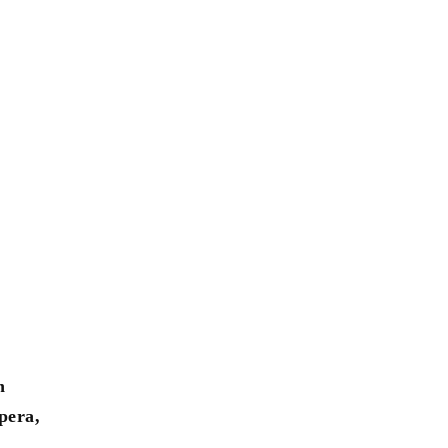
n
pera,