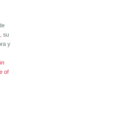
de
,
su
bra y
ón
e of