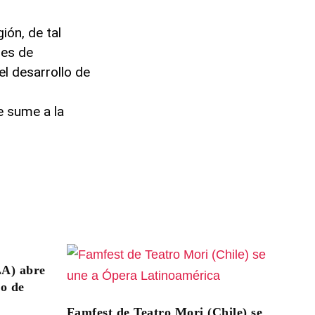
gión, de tal
les de
el desarrollo de
e sume a la
LA) abre
go de
Famfest de Teatro Mori (Chile) se