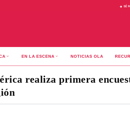
SÉ 
CA
EN LA ESCENA
NOTICIAS OLA
RECU
rica realiza primera encues
gión