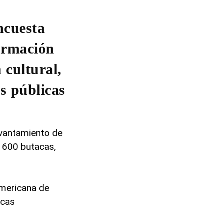
ncuesta
formación
 cultural,
as públicas
evantamiento de
e 600 butacas,
americana de
icas