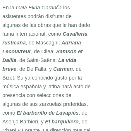
En la
Gala Elīna Garanča
los
asistentes podrán disfrutar de
algunas de las obras que le han dado
fama internacional, como
Cavalleria
rusticana
, de Mascagni;
Adriana
Lecouvreur
, de Cilea;
Samson et
Dalila
, de Saint-Saëns;
La vida
breve
, de De Falla, y
Carmen
, de
Bizet. Su ya conocido gusto por la
música española y latina hará acto de
presencia con selecciones de
algunas de sus zarzuelas preferidas,
como
El barberillo de Lavapiés
, de
Asenjo Barbieri, y
El barquillero
, de
Chapí y Lorente. La dirección musical