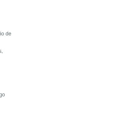
ño de
s,
rgo