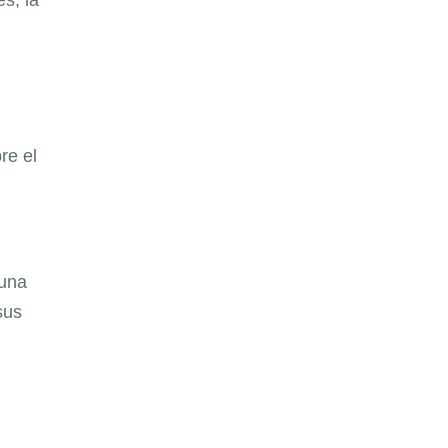
re el
 una
sus