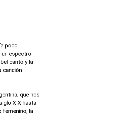
ía poco
n un espectro
bel canto y la
la canción
gentina, que nos
iglo XIX hasta
o femenino, la