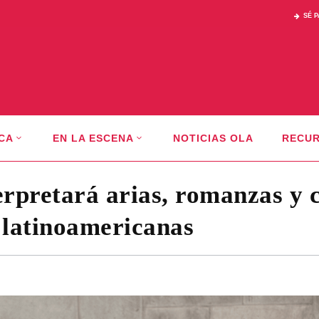
SÉ 
CA
EN LA ESCENA
NOTICIAS OLA
RECU
erpretará arias, romanzas y 
 latinoamericanas