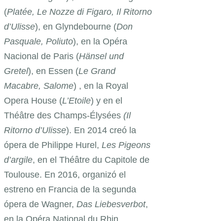
(
Platée, Le Nozze di Figaro, Il Ritorno
d’Ulisse
), en Glyndebourne (
Don
Pasquale, Poliuto
), en la Opéra
Nacional de Paris (
Hänsel und
Gretel
), en Essen (
Le Grand
Macabre, Salome
) , en la Royal
Opera House (
L’Etoile
) y en el
Théâtre des Champs-Élysées
(Il
Ritorno d’Ulisse
). En 2014 creó la
ópera de Philippe Hurel,
Les Pigeons
d’argile
, en el Théâtre du Capitole de
Toulouse. En 2016, organizó el
estreno en Francia de la segunda
ópera de Wagner,
Das Liebesverbot
,
en la Opéra National du Rhin.