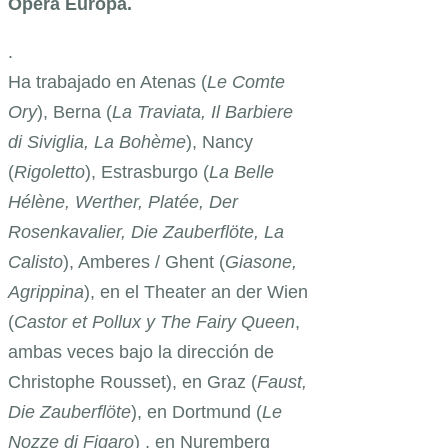
Opera Europa.
.
Ha trabajado en Atenas (
Le Comte
Ory
), Berna (
La Traviata, Il Barbiere
di Siviglia, La Bohème
), Nancy
(
Rigoletto
), Estrasburgo (
La Belle
Hélène, Werther, Platée, Der
Rosenkavalier, Die Zauberflöte, La
Calisto
), Amberes / Ghent (
Giasone,
Agrippina
), en el Theater an der Wien
(
Castor et Pollux y The Fairy Queen
,
ambas veces bajo la dirección de
Christophe Rousset), en Graz (
Faust,
Die Zauberflöte
), en Dortmund (
Le
Nozze di Figaro
) , en Nuremberg