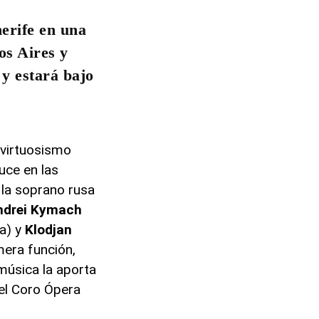
erife en una
os Aires y
y estará bajo
 virtuosismo
uce en las
n la soprano rusa
ndrei Kymach
sa) y
Klodjan
mera función,
música la aporta
del Coro Ópera