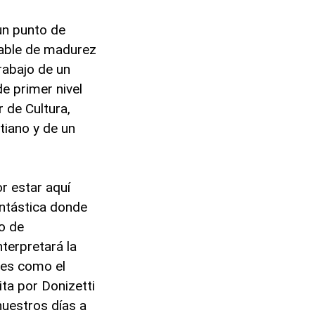
un punto de
pable de madurez
rabajo de un
e primer nivel
r de Cultura,
ttiano y de un
or estar aquí
antástica donde
o de
nterpretará la
 es como el
ita por Donizetti
nuestros días a