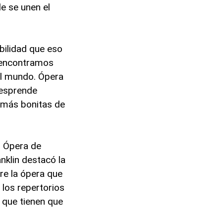
de se unen el
bilidad que eso
s encontramos
el mundo. Ópera
esprende
s más bonitas de
n Ópera de
nklin destacó la
bre la ópera que
los repertorios
 que tienen que