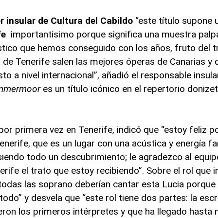
r insular de Cultura del Cabildo
“este título supone 
fe
importantísimo porque significa una muestra pal
tístico que hemos conseguido con los años, fruto del t
de Tenerife salen las mejores óperas de Canarias y d
o a nivel internacional”, añadió el responsable insula
ammermoor
es un título icónico en el repertorio donize
por primera vez en Tenerife, indicó que “estoy feliz p
enerife, que es un lugar con una acústica y energía f
siendo todo un descubrimiento; le agradezco al equip
ife el trato que estoy recibiendo”. Sobre el rol que i
odas las soprano deberían cantar esta Lucia porque
todo” y desvela que “este rol tiene dos partes: la escr
ieron los primeros intérpretes y que ha llegado hasta 