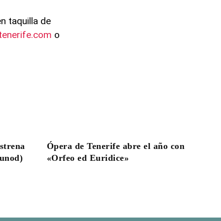
n taquilla de
tenerife.com
o
estrena
Ópera de Tenerife abre el año con
ounod)
«Orfeo ed Euridice»