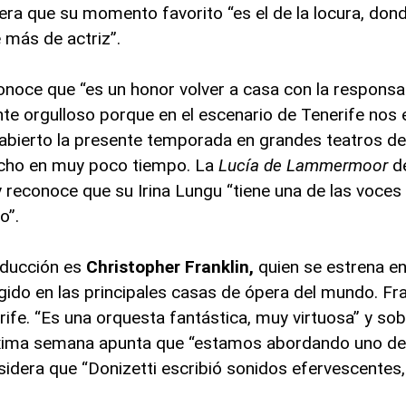
dera que su momento favorito “es el de la locura, don
 más de actriz”.
noce que “es un honor volver a casa con la responsa
nte orgulloso porque en el escenario de Tenerife no
abierto la presente temporada en grandes teatros d
cho en muy poco tiempo. La
Lucía de Lammermoor
d
y reconoce que su Irina Lungu “tiene una de las voce
o”.
oducción es
Christopher Franklin,
quien se estrena e
gido en las principales casas de ópera del mundo. Fra
rife. “Es una orquesta fantástica, muy virtuosa” y so
xima semana apunta que “estamos abordando uno de 
sidera que “Donizetti escribió sonidos efervescentes,