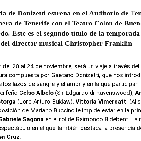
a de Donizetti estrena en el Auditorio de Ten
era de Tenerife con el Teatro Colón de Buen
o. Este es el segundo título de la temporada 
 del director musical Christopher Franklin
 del 20 al 24 de noviembre, será un viaje a través del
titura compuesta por Gaetano Donizetti, que nos introd
re los lazos de sangre y el amor y en la que participa
inerfeño
Celso Albelo
(Sir Edgardo di Ravenswood),
A
storga
(Lord Arturo Buklaw),
Vittoria Vimercatti
(Ali
osición de Mariano Buccino le impide estar en la pri
Gabriele Sagona
en el rol de Raimondo Bidebent. La 
 espectáculo en el que también destaca la presencia 
n Cruz.