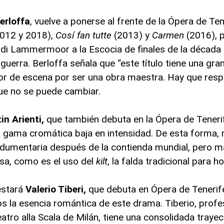
erloffa
, vuelve a ponerse al frente de la Ópera de Ten
012 y 2018),
Cosí fan tutte
(2013) y
Carmen
(2016), 
 di Lammermoor a la Escocia de finales de la década 
guerra. Berloffa señala que “este título tiene una gra
ctor de escena por ser una obra maestra. Hay que resp
que no se puede cambiar.
in Arienti,
que también debuta en la Ópera de Teneri
na gama cromática baja en intensidad. De esta forma,
indumentaria después de la contienda mundial, pero m
esa, como es el uso del
kilt
, la falda tradicional para 
 estará
Valerio Tiberi,
que debuta en Ópera de Tenerife,
s la esencia romántica de este drama. Tiberio, prof
tro alla Scala de Milán, tiene una consolidada trayect