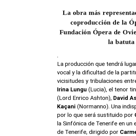
La obra más representad
coproducción de la Óp
Fundación Ópera de Ovied
la batuta
.
La producción que tendrá lugar
vocal y la dificultad de la par
vicisitudes y tribulaciones ent
Irina Lungu
(Lucia), el tenor t
(Lord Enrico Ashton),
David A
Kaçani
(Normanno). Una indisp
por lo que será sustituido por
la Sinfónica de Tenerife en un
de Tenerife, dirigido por
Carme