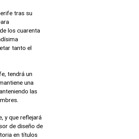
erife tras su
para
de los cuarenta
ndísima
etar tanto el
fe, tendrá un
 mantiene una
anteniendo las
hombres.
 y que reflejará
esor de diseño de
oria en títulos