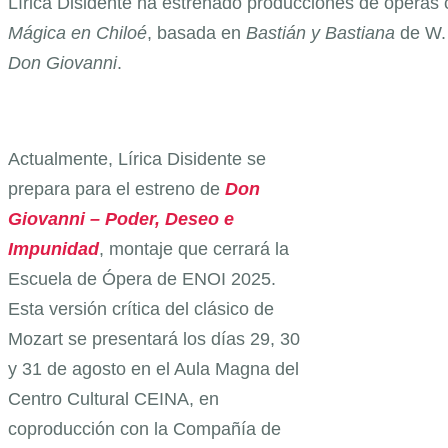
Lírica Disidente ha estrenado producciones de ópera
Mágica en Chiloé
, basada en
Bastián y Bastiana
de W. 
Don Giovanni
.
Actualmente, Lírica Disidente se
prepara para el estreno de
Don
Giovanni – Poder, Deseo e
Impunidad
, montaje que cerrará la
Escuela de Ópera de ENOI 2025.
Esta versión crítica del clásico de
Mozart se presentará los días 29, 30
y 31 de agosto en el Aula Magna del
Centro Cultural CEINA, en
coproducción con la Compañía de