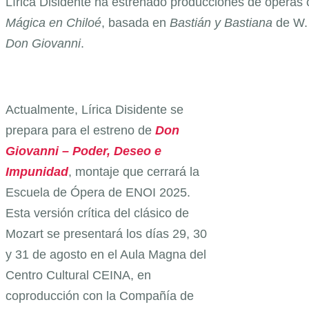
Lírica Disidente ha estrenado producciones de ópera
Mágica en Chiloé
, basada en
Bastián y Bastiana
de W. 
Don Giovanni
.
Actualmente, Lírica Disidente se
prepara para el estreno de
Don
Giovanni – Poder, Deseo e
Impunidad
, montaje que cerrará la
Escuela de Ópera de ENOI 2025.
Esta versión crítica del clásico de
Mozart se presentará los días 29, 30
y 31 de agosto en el Aula Magna del
Centro Cultural CEINA, en
coproducción con la Compañía de