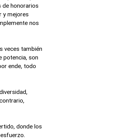
s de honorarios
r y mejores
simplemente nos
as veces también
e potencia, son
por ende, todo
diversidad,
contrario,
rtido, donde los
 esfuerzo.