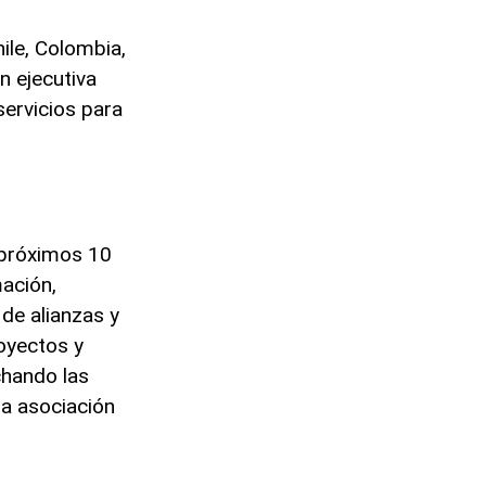
ile, Colombia,
n ejecutiva
ervicios para
s próximos 10
mación,
de alianzas y
oyectos y
chando las
na asociación