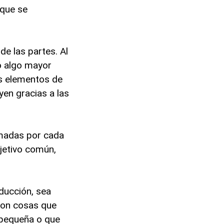
 que se
e las partes. Al
o algo mayor
os elementos de
yen gracias a las
tomadas por cada
bjetivo común,
oducción, sea
 con cosas que
 pequeña o que