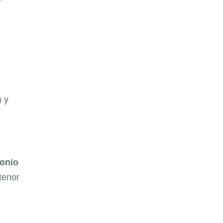
) y
onio
 tenor