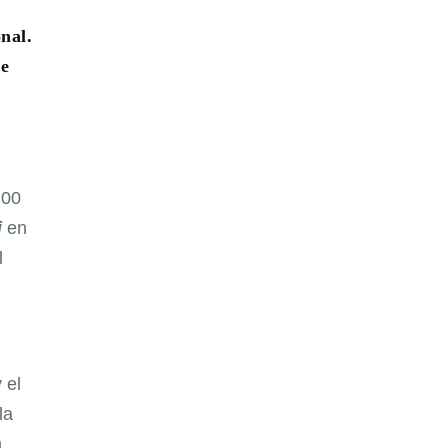
nal.
re
:00
i
en
l
 el
la
n