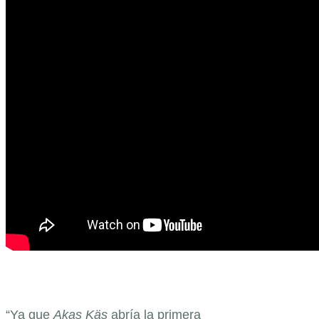
“Ya que
Akas Käs
abría la primera