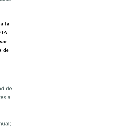
a la
FIA
ésar
s de
ad de
tes a
hual
;