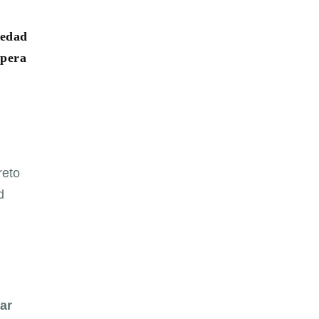
iedad
Òpera
reto
d
ar