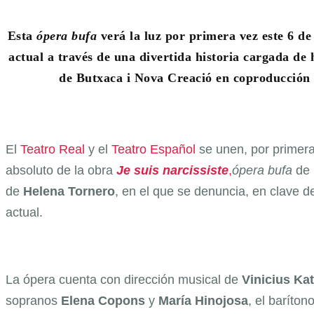
Esta
ópera bufa
verá la luz por primera vez este 6 de
actual a través de una divertida historia cargada de
de Butxaca i Nova Creació en coproducción c
El
Teatro Real
y el
Teatro Español
se unen, por primera
absoluto de la obra
Je suis narcissiste
,
ópera bufa
de 
de
Helena Tornero
, en el que se denuncia, en clave d
actual.
La ópera cuenta con dirección musical de
Vinicius Ka
sopranos
Elena Copons
y
María Hinojosa
, el baríton