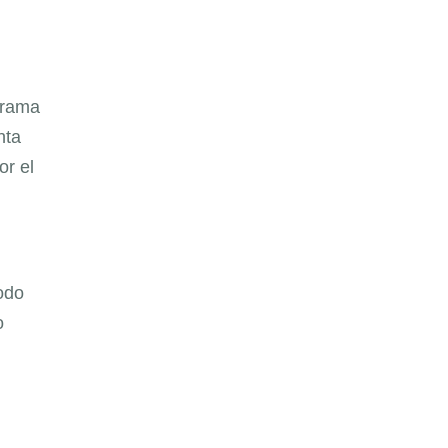
orama
nta
or el
todo
o