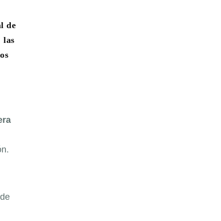
l de
 las
nos
era
ón.
 de