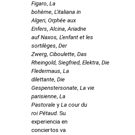
Figaro
,
La
bohème
,
L’italiana in
Algeri
,
Orphée aux
Enfers
,
Alcina
,
Ariadne
auf Naxos, L’enfant et les
sortilèges
,
Der
Zwerg
,
Ciboulette
,
Das
Rheingold
,
Siegfried
,
Elektra
,
Die
Fledermaus
,
La
dilettante
,
Die
Gespenstersonate
,
La vie
parisienne
,
La
Pastorale
y
La cour du
roi Pétaud
. Su
experiencia en
conciertos va