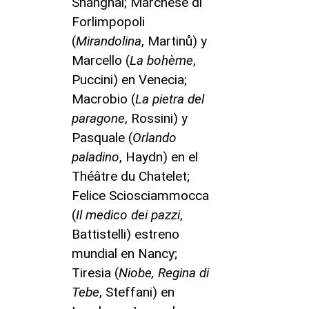
Shanghai; Marchese di
Forlimpopoli
(
Mirandolina
, Martinů) y
Marcello (
La bohème
,
Puccini) en Venecia;
Macrobio (
La pietra del
paragone
, Rossini) y
Pasquale (
Orlando
paladino
, Haydn) en el
Théâtre du Chatelet;
Felice Sciosciammocca
(
Il medico dei pazzi
,
Battistelli) estreno
mundial en Nancy;
Tiresia (
Niobe, Regina di
Tebe
, Steffani) en