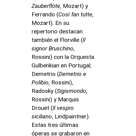
Zauberflöte,
Mozart) y
Ferrando (
Così fan tutte
,
Mozart). En su
repertorio destacan
también el Florville (
Il
signor Bruschino
,
Rossini) con la Orquesta
Gulbenkian en Portugal;
Demetrio (
Demetrio e
Polibio
, Rossini),
Radosky (
Sigismondo
,
Rossini) y Marquis
Drouet (
Il vespro
siciliano
, Lindpaintner).
Estas tres últimas
óperas se grabaron en