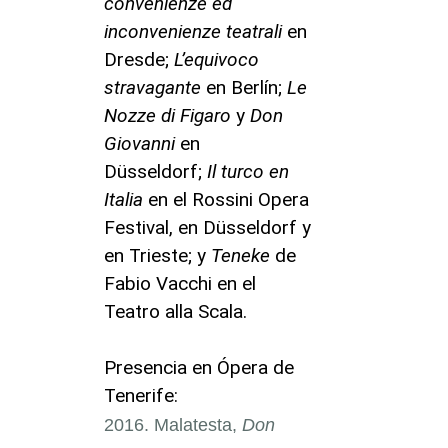
convenienze ed
inconvenienze teatrali
en
Dresde;
L’equivoco
stravagante
en Berlín;
Le
Nozze di Figaro
y
Don
Giovanni
en
Düsseldorf;
Il turco en
Italia
en el Rossini Opera
Festival, en Düsseldorf y
en Trieste; y
Teneke
de
Fabio Vacchi en el
Teatro alla Scala.
Presencia en Ópera de
Tenerife:
Malatesta,
Don