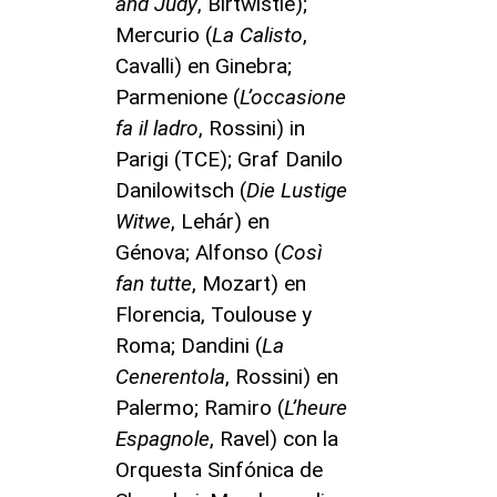
and Judy
, Birtwistle);
Mercurio (
La Calisto
,
Cavalli) en Ginebra;
Parmenione (
L’occasione
fa il ladro
, Rossini) in
Parigi (TCE); Graf Danilo
Danilowitsch (
Die Lustige
Witwe
, Lehár) en
Génova; Alfonso (
Così
fan tutte
, Mozart) en
Florencia, Toulouse y
Roma; Dandini (
La
Cenerentola
, Rossini) en
Palermo; Ramiro (
L’heure
Espagnole
, Ravel) con la
Orquesta Sinfónica de