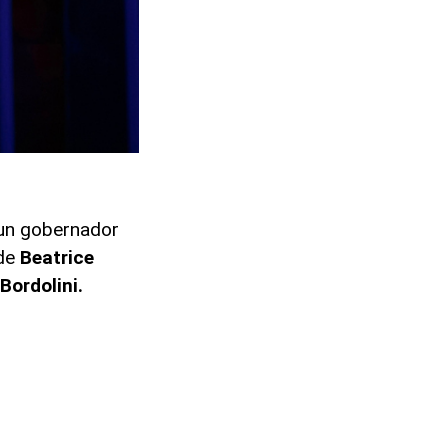
e un gobernador
 de
Beatrice
Bordolini.