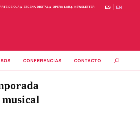
ES
EN
PARTE DE OLA
ESCENA DIGITAL
ÓPERA LAB
NEWSLETTER
RSOS
CONFERENCIAS
CONTACTO
emporada
n musical