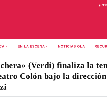
SÉ 
CA
EN LA ESCENA
NOTICIAS OLA
RECU
chera» (Verdi) finaliza la t
Teatro Colón bajo la direcció
zi