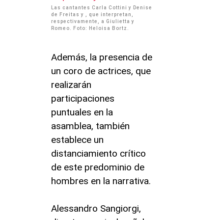
Las cantantes Carla Cottini y Denise
de Freitas y , que interpretan,
respectivamente, a Giulietta y
Romeo. Foto: Heloisa Bortz.
Además, la presencia de
un coro de actrices, que
realizarán
participaciones
puntuales en la
asamblea, también
establece un
distanciamiento crítico
de este predominio de
hombres en la narrativa.
Alessandro Sangiorgi,