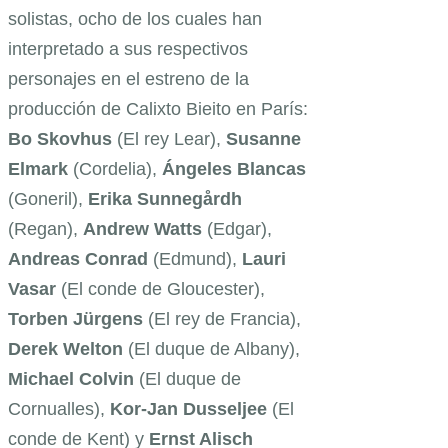
solistas, ocho de los cuales han
interpretado a sus respectivos
personajes en el estreno de la
producción de Calixto Bieito en París:
Bo Skovhus
(El rey Lear),
Susanne
Elmark
(Cordelia),
Ángeles Blancas
(Goneril),
Erika Sunnegårdh
(Regan),
Andrew Watts
(Edgar),
Andreas Conrad
(Edmund),
Lauri
Vasar
(El conde de Gloucester),
Torben Jürgens
(El rey de Francia),
Derek Welton
(El duque de Albany),
Michael Colvin
(El duque de
Cornualles),
Kor-Jan Dusseljee
(El
conde de Kent) y
Ernst Alisch