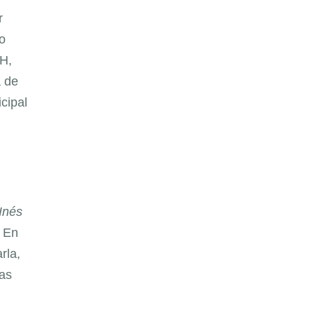
r
o
H,
a de
cipal
Inés
. En
rla,
las