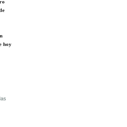
ro
de
ón
e hoy
las