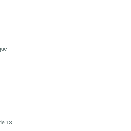
n
que
 de 13