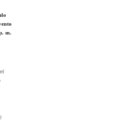
ulo
vento
p. m.
el
o
l