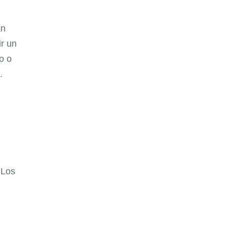
an
ir un
o o
.
 Los