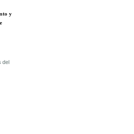
nto y
e
 del