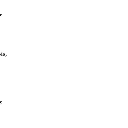
e
ío,
e