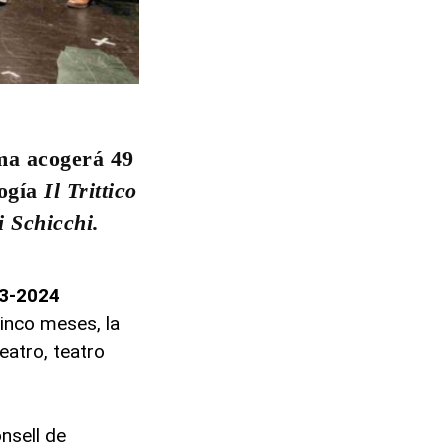
lma acogerá 49
logía
Il Trittico
 Schicchi.
3-2024
inco meses, la
eatro, teatro
onsell de