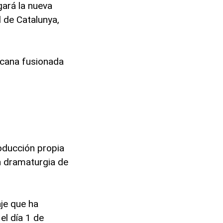
gará la nueva
l de Catalunya,
icana fusionada
oducción propia
n dramaturgia de
je que ha
el día 1 de