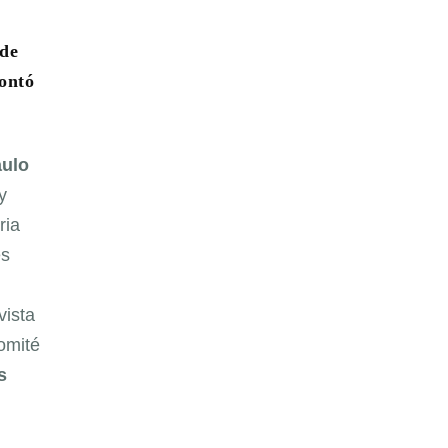
 de
ontó
ulo
y
ria
es
vista
omité
s