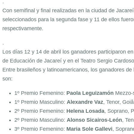
.
Con semifinal y final realizadas en la ciudad de Jacare
seleccionados para la segunda fase y 11 de ellos fueron 
respectivamente.
.
Los días 12 y 14 de abril los ganadores participaron en 
de Educación de Jacareí y en el Teatro Sergio Cardoso
Entre brasileños y latinoamericanos, los ganadores de
son:
1º Premio Femenino:
Paola Leguizamón
Mezzo-s
1º Premio Masculino:
Alexandre Vaz
, Tenor, Goiâ
2º Premio Femenino:
Helena Losada
, Soprano, P
2º Premio Masculino:
Alonso Sicairos-León
, Ten
3º Premio Femenino:
Maria Sole Gallevi
, Sopran