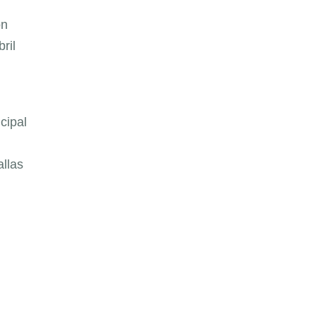
on
ril
cipal
allas