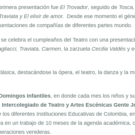
primera presentación fue
El Trovador
, seguido de
Tosca,
aviata y El elixir de amor.
Desde ese momento el gén
resentaciones de compañías de diferentes partes mundo.
o se celebra el cumpleaños del Teatro con una presentac
gliacci, Traviata, Carmen
, la zarzuela
Cecilia Valdés
y e
ásica, destacándose la ópera, el teatro, la danza y la m
Domingos Infantiles
, en donde cada mes los niños y s
l Intercolegiado de Teatro y Artes Escénicas Gente 
e los diferentes Instituciones Educativas de Colombia, e
bra en un trabajo de 10 meses de la agenda académica, 
neraciones venideras.