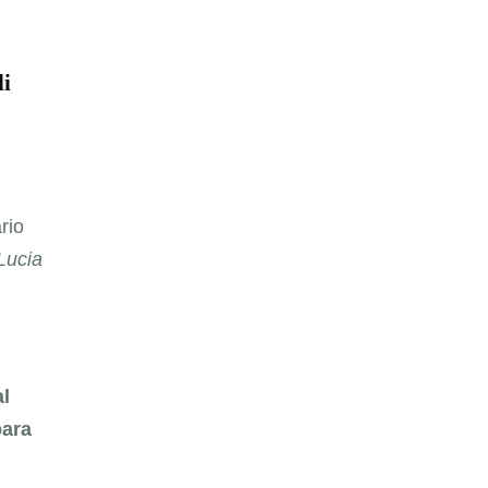
li
rio
Lucia
al
para