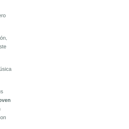
ero
ión,
ste
úsica
us
Joven
n
con