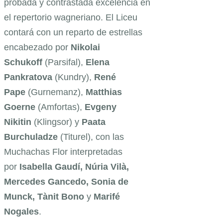
probada y contrastada excelencia en
el repertorio wagneriano. El Liceu
contará con un reparto de estrellas
encabezado por
Nikolai
Schukoff
(Parsifal),
Elena
Pankratova
(Kundry),
René
Pape
(Gurnemanz),
Matthias
Goerne
(Amfortas),
Evgeny
Nikitin
(Klingsor) y
Paata
Burchuladze
(Titurel), con las
Muchachas Flor interpretadas
por
Isabella Gaudí, Núria Vilà,
Mercedes Gancedo, Sonia de
Munck, Tànit Bono
y
Marifé
Nogales
.