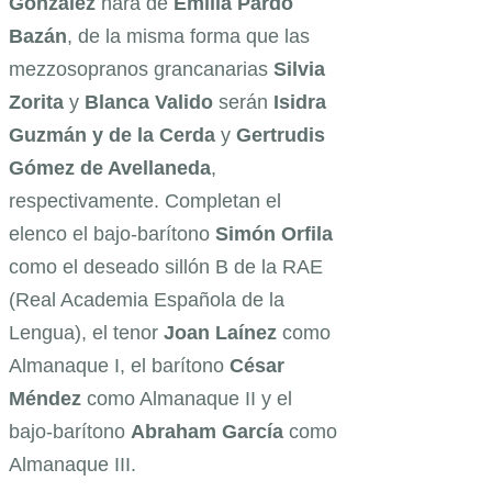
González
hará de
Emilia
Pardo
Bazán
, de la misma forma que las
mezzosopranos grancanarias
Silvia
Zorita
y
Blanca
Valido
serán
Isidra
Guzmán
y de la Cerda
y
Gertrudis
Gómez de Avellaneda
,
respectivamente. Completan el
elenco el bajo-barítono
Simón
Orfila
como el deseado sillón B de la RAE
(Real Academia Española de la
Lengua), el tenor
Joan
Laínez
como
Almanaque I, el barítono
César
Méndez
como Almanaque II y el
bajo-barítono
Abraham
García
como
Almanaque III.