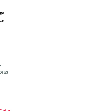
ega
de
la
horas
Chile