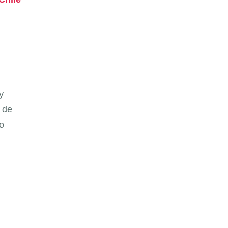
y
 de
o