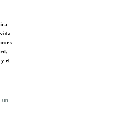
ica
 vida
antes
rd,
 y el
 un