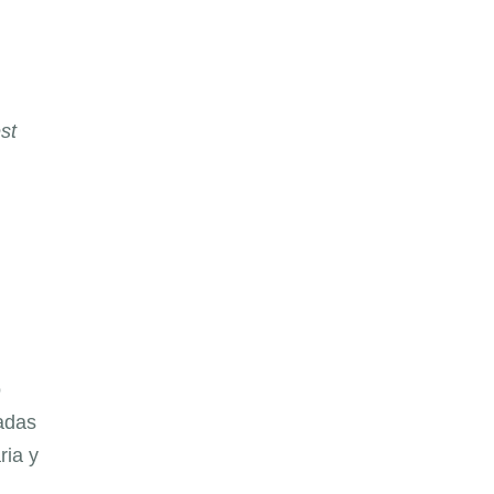
st
o
adas
ria y