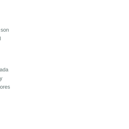
 son
l
Cada
y
dores