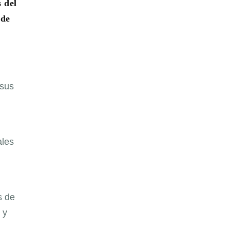
 del
 de
 sus
ales
s de
 y